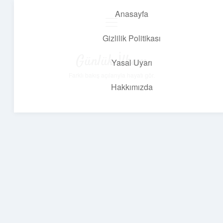
Anasayfa
menüyü
aç
Gizlilik Politikası
Günlük İlham
Yasal Uyarı
Farklı bakış açılarıyla hayatı gör.
Hakkımızda