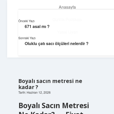
Anasayfa
menüyü
aç
Gizlilik Politikası
Önceki Yazı
671 asal mı ?
Günlük İlham
Yasal Uyarı
Sonraki Yazı
Farklı bakış açılarıyla hayatı gör.
Oluklu çatı sacı ölçüleri nelerdir ?
Hakkımızda
Boyalı sacın metresi ne
kadar ?
Tarih: Haziran 12, 2026
Boyalı Sacın Metresi