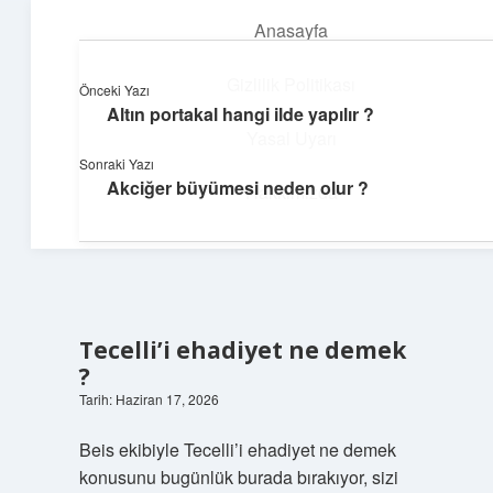
Anasayfa
menüyü
aç
Gizlilik Politikası
Önceki Yazı
Altın portakal hangi ilde yapılır ?
Günlük İlham
Yasal Uyarı
Sonraki Yazı
Farklı bakış açılarıyla hayatı gör.
Akciğer büyümesi neden olur ?
Hakkımızda
Tecelli’i ehadiyet ne demek
?
Tarih: Haziran 17, 2026
Beis ekibiyle Tecelli’i ehadiyet ne demek
konusunu bugünlük burada bırakıyor, sizi