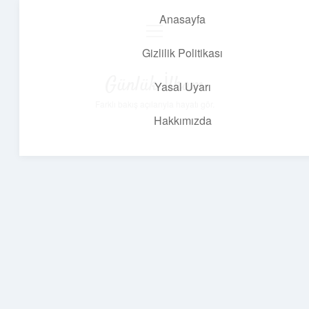
Anasayfa
menüyü
aç
Gizlilik Politikası
Günlük İlham
Yasal Uyarı
Farklı bakış açılarıyla hayatı gör.
Hakkımızda