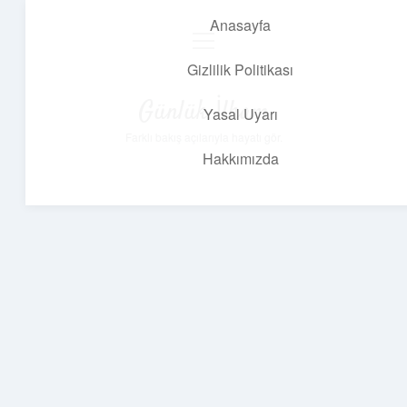
Anasayfa
menüyü
aç
Gizlilik Politikası
Günlük İlham
Yasal Uyarı
Farklı bakış açılarıyla hayatı gör.
Hakkımızda