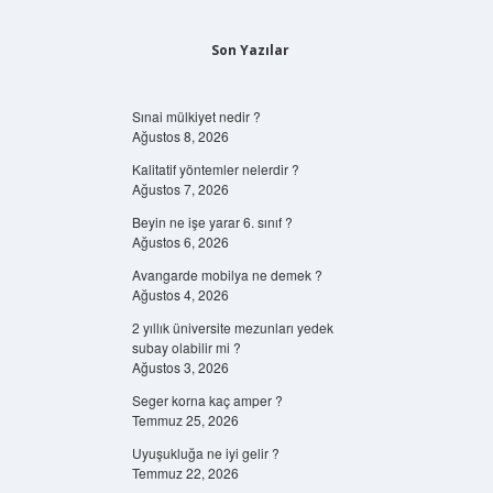
Son Yazılar
Sınai mülkiyet nedir ?
Ağustos 8, 2026
Kalitatif yöntemler nelerdir ?
Ağustos 7, 2026
Beyin ne işe yarar 6. sınıf ?
Ağustos 6, 2026
Avangarde mobilya ne demek ?
Ağustos 4, 2026
2 yıllık üniversite mezunları yedek
subay olabilir mi ?
Ağustos 3, 2026
Seger korna kaç amper ?
Temmuz 25, 2026
Uyuşukluğa ne iyi gelir ?
Temmuz 22, 2026