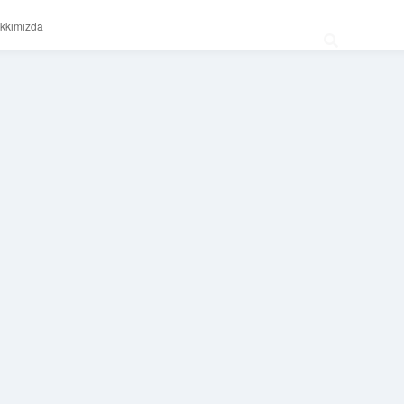
kkımızda
Sidebar
elexbet
tulipbet