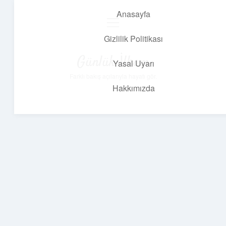
Anasayfa
menüyü
aç
Gizlilik Politikası
Günlük İlham
Yasal Uyarı
Farklı bakış açılarıyla hayatı gör.
Hakkımızda