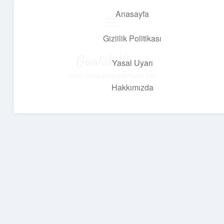
Anasayfa
menüyü
aç
Gizlilik Politikası
Günlük İlham
Yasal Uyarı
Farklı bakış açılarıyla hayatı gör.
Hakkımızda