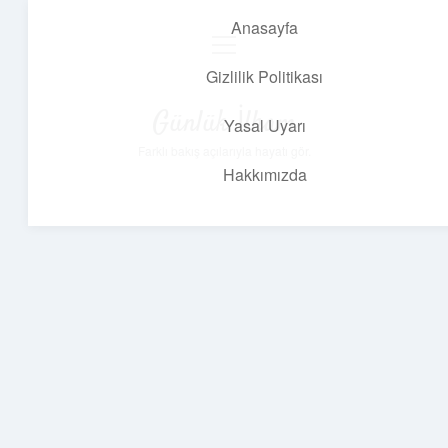
Anasayfa
menüyü
aç
Gizlilik Politikası
Günlük İlham
Yasal Uyarı
Farklı bakış açılarıyla hayatı gör.
Hakkımızda