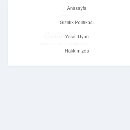
Anasayfa
menüyü
aç
Gizlilik Politikası
Günlük İlham
Yasal Uyarı
Farklı bakış açılarıyla hayatı gör.
Hakkımızda