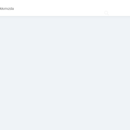
kkımızda
Sidebar
elexbet
tulipbet