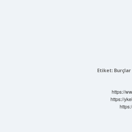
Etiket:
Burçlar
https://w
https://yke
https: