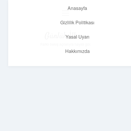
Anasayfa
menüyü
aç
Gizlilik Politikası
Günlük İlham
Yasal Uyarı
Farklı bakış açılarıyla hayatı gör.
Hakkımızda