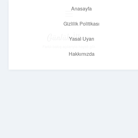
Anasayfa
menüyü
aç
Gizlilik Politikası
Günlük İlham
Yasal Uyarı
Farklı bakış açılarıyla hayatı gör.
Hakkımızda