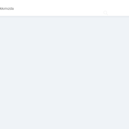
kkımızda
Sidebar
elexbet
tulipbet