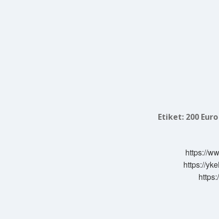
Etiket:
200 Euro
https://w
https://yke
https: