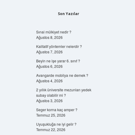
Son Yazılar
Sınai mülkiyet nedir ?
Ağustos 8, 2026
Kalitatif yöntemler nelerdir ?
Ağustos 7, 2026
Beyin ne işe yarar 6. sınıf ?
Ağustos 6, 2026
Avangarde mobilya ne demek ?
Ağustos 4, 2026
2 yıllık üniversite mezunları yedek
subay olabilir mi ?
Ağustos 3, 2026
Seger korna kaç amper ?
Temmuz 25, 2026
Uyuşukluğa ne iyi gelir ?
Temmuz 22, 2026