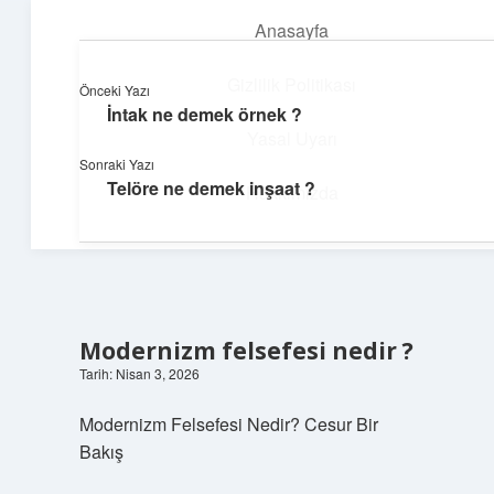
Anasayfa
menüyü
aç
Gizlilik Politikası
Önceki Yazı
İntak ne demek örnek ?
Günlük İlham
Yasal Uyarı
Sonraki Yazı
Farklı bakış açılarıyla hayatı gör.
Telöre ne demek inşaat ?
Hakkımızda
Modernizm felsefesi nedir ?
Tarih: Nisan 3, 2026
Modernizm Felsefesi Nedir? Cesur Bir
Bakış