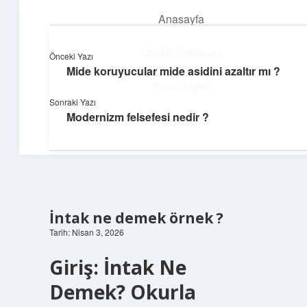
Anasayfa
menüyü
aç
Gizlilik Politikası
Önceki Yazı
Mide koruyucular mide asidini azaltır mı ?
Günlük İlham
Yasal Uyarı
Sonraki Yazı
Farklı bakış açılarıyla hayatı gör.
Modernizm felsefesi nedir ?
Hakkımızda
İntak ne demek örnek ?
Tarih: Nisan 3, 2026
Giriş: İntak Ne
Demek? Okurla