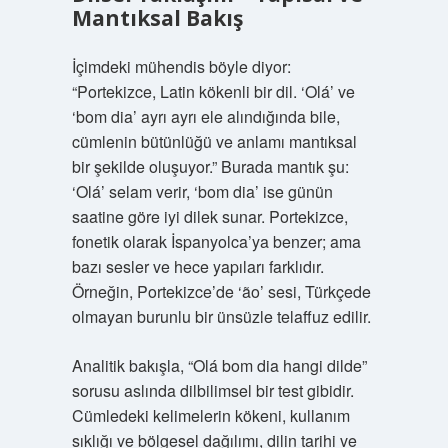
Mantıksal Bakış
İçimdeki mühendis böyle diyor:
“Portekizce, Latin kökenli bir dil. ‘Olá’ ve
‘bom dia’ ayrı ayrı ele alındığında bile,
cümlenin bütünlüğü ve anlamı mantıksal
bir şekilde oluşuyor.” Burada mantık şu:
‘Olá’ selam verir, ‘bom dia’ ise günün
saatine göre iyi dilek sunar. Portekizce,
fonetik olarak İspanyolca’ya benzer; ama
bazı sesler ve hece yapıları farklıdır.
Örneğin, Portekizce’de ‘ão’ sesi, Türkçede
olmayan burunlu bir ünsüzle telaffuz edilir.
Analitik bakışla, “Olá bom dia hangi dilde”
sorusu aslında dilbilimsel bir test gibidir.
Cümledeki kelimelerin kökeni, kullanım
sıklığı ve bölgesel dağılımı, dilin tarihi ve