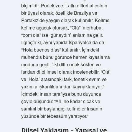
biçimidir. Portekizce, Latin dilleri ailesinin
bir üyesi olarak, özellikle Brezilya ve
Portekiz’de yaygın olarak kullanılır. Kelime
kelime açacak olursak, “Olá” ‘merhaba’,
“bom dia” ise ‘günaydın’ anlamına gelir.
İlginçtir ki, aynı yapıda İspanyolca’da da
“Hola buenos días” kullanılır. İçimdeki
mühendis bunu görünce hemen kıyaslama
moduna geçti: “İki dilin ortak kökleri ve
farkları dilbilimsel olarak incelenebilir. ‘Olá’
ve ‘Hola’ arasındaki fark, fonetik evrim ve
yazım alışkanlıklarından kaynaklanıyor.”
İçimdeki insan tarafıysa bunu duyunca
şöyle düşündü: “Ah, ne kadar sıcak ve
samimi bir başlangıç; kelimeler insanın
yüzünde bir tebessüm yaratıyor.”
Dilsel Yaklaşım – Yapısal ve