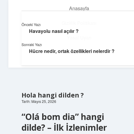
Anasayfa
menüyü
aç
Gizlilik Politikası
Önceki Yazı
Havayolu nasıl açılır ?
Günlük İlham
Yasal Uyarı
Sonraki Yazı
Farklı bakış açılarıyla hayatı gör.
Hücre nedir, ortak özellikleri nelerdir ?
Hakkımızda
Hola hangi dilden ?
Tarih: Mayıs 25, 2026
“Olá bom dia” hangi
dilde? – İlk İzlenimler