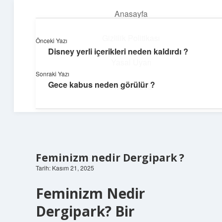
Anasayfa
menüyü
aç
Gizlilik Politikası
Önceki Yazı
Disney yerli içerikleri neden kaldırdı ?
Günlük İlham
Yasal Uyarı
Sonraki Yazı
Farklı bakış açılarıyla hayatı gör.
Gece kabus neden görülür ?
Hakkımızda
Feminizm nedir Dergipark ?
Tarih: Kasım 21, 2025
Feminizm Nedir
Dergipark? Bir