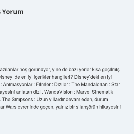
8 Yorum
yazılanlar hoş görünüyor, yine de bazı yerler kısa geçilmiş
ey ‘de en iyi içerikler hangileri? Disney’deki en iyi
 : Animasyonlar : Filmler : Diziler : The Mandalorian : Star
kayesini anlatan dizi . WandaVision : Marvel Sinematik
i . The Simpsons : Uzun yıllardır devam eden, durum
tar Wars evreninde geçen, yalnız bir silahşörün hikayesini