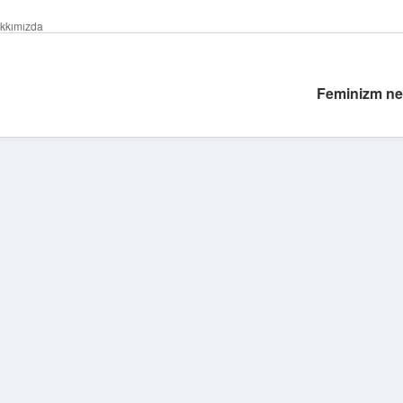
kkımızda
Feminizm ne
Sidebar
elexbet
tulip