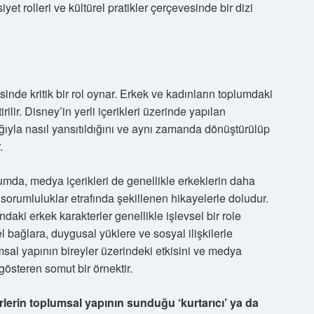
yet rolleri ve kültürel pratikler çerçevesinde bir dizi
inde kritik bir rol oynar. Erkek ve kadınların toplumdaki
rilir. Disney’in yerli içerikleri üzerinde yapılan
lığıyla nasıl yansıtıldığını ve aynı zamanda dönüştürülüp
.
lumda, medya içerikleri de genellikle erkeklerin daha
sorumluluklar etrafında şekillenen hikayelerle doludur.
daki erkek karakterler genellikle işlevsel bir role
l bağlara, duygusal yüklere ve sosyal ilişkilerle
msal yapının bireyler üzerindeki etkisini ve medya
 gösteren somut bir örnektir.
rlerin toplumsal yapının sunduğu ‘kurtarıcı’ ya da