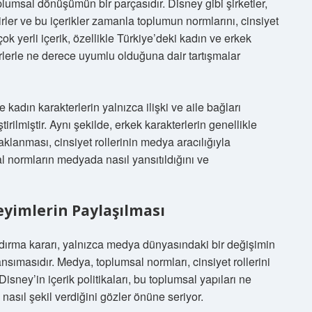
msal dönüşümün bir parçasıdır. Disney gibi şirketler,
irler ve bu içerikler zamanla toplumun normlarını, cinsiyet
irçok yerli içerik, özellikle Türkiye’deki kadın ve erkek
rlerle ne derece uyumlu olduğuna dair tartışmalar
 kadın karakterlerin yalnızca ilişki ve aile bağları
tirilmiştir. Aynı şekilde, erkek karakterlerin genellikle
aklanması, cinsiyet rollerinin medya aracılığıyla
 normların medyada nasıl yansıtıldığını ve
eyimlerin Paylaşılması
aldırma kararı, yalnızca medya dünyasındaki bir değişimin
sımasıdır. Medya, toplumsal normları, cinsiyet rollerini
 Disney’in içerik politikaları, bu toplumsal yapıları ne
asıl şekil verdiğini gözler önüne seriyor.