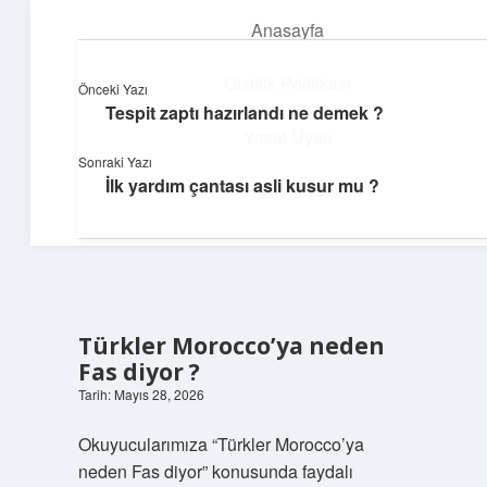
Anasayfa
menüyü
aç
Gizlilik Politikası
Önceki Yazı
Tespit zaptı hazırlandı ne demek ?
Günlük İlham
Yasal Uyarı
Sonraki Yazı
Farklı bakış açılarıyla hayatı gör.
İlk yardım çantası asli kusur mu ?
Hakkımızda
Türkler Morocco’ya neden
Fas diyor ?
Tarih: Mayıs 28, 2026
Okuyucularımıza “Türkler Morocco’ya
neden Fas diyor” konusunda faydalı