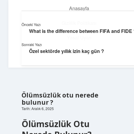
Anasayfa
menüyü
aç
Gizlilik Politikası
Önceki Yazı
What is the difference between FIFA and FIDE 
Günlük İlham
Yasal Uyarı
Sonraki Yazı
Farklı bakış açılarıyla hayatı gör.
Özel sektörde yıllık izin kaç gün ?
Hakkımızda
Ölümsüzlük otu nerede
bulunur ?
Tarih: Aralık 6, 2025
Ölümsüzlük Otu