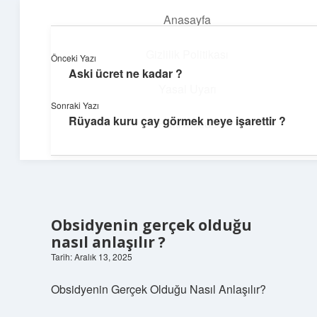
Anasayfa
menüyü
aç
Gizlilik Politikası
Önceki Yazı
Aski ücret ne kadar ?
Günlük İlham
Yasal Uyarı
Sonraki Yazı
Farklı bakış açılarıyla hayatı gör.
Rüyada kuru çay görmek neye işarettir ?
Hakkımızda
Obsidyenin gerçek olduğu
nasıl anlaşılır ?
Tarih: Aralık 13, 2025
Obsidyenin Gerçek Olduğu Nasıl Anlaşılır?