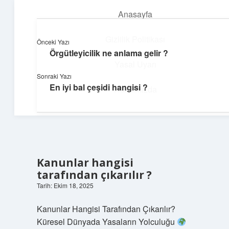
Anasayfa
menüyü
aç
Gizlilik Politikası
Önceki Yazı
Örgütleyicilik ne anlama gelir ?
Günlük İlham
Yasal Uyarı
Sonraki Yazı
Farklı bakış açılarıyla hayatı gör.
En iyi bal çeşidi hangisi ?
Hakkımızda
Kanunlar hangisi
tarafından çıkarılır ?
Tarih: Ekim 18, 2025
Kanunlar Hangisi Tarafından Çıkarılır?
Küresel Dünyada Yasaların Yolculuğu