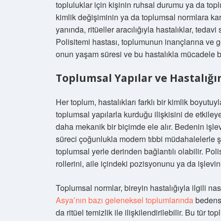
topluluklar için kişinin ruhsal durumu ya da top
kimlik değişiminin ya da toplumsal normlara karş
yanında, ritüeller aracılığıyla hastalıklar, teda
Polisitemi hastası, toplumunun inançlarına ve g
onun yaşam süresi ve bu hastalıkla mücadele bi
Toplumsal Yapılar ve Hastalığın
Her toplum, hastalıkları farklı bir kimlik boyutuyla 
toplumsal yapılarla kurduğu ilişkisini de etkileye
daha mekanik bir biçimde ele alır. Bedenin işlev
süreci çoğunlukla modern tıbbi müdahalelerle şek
toplumsal yerle derinden bağlantılı olabilir. Po
rollerini, aile içindeki pozisyonunu ya da işlevini
Toplumsal normlar, bireyin hastalığıyla ilgili nas
Asya’nın bazı geleneksel toplumlarında
bedensel
da ritüel temizlik ile ilişkilendirilebilir. Bu tür t