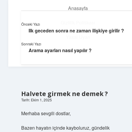
Anasayfa
menüyü
aç
Gizlilik Politikası
Önceki Yazı
Ilk geceden sonra ne zaman ilişkiye girilir ?
Günlük İlham
Yasal Uyarı
Sonraki Yazı
Farklı bakış açılarıyla hayatı gör.
Arama ayarları nasıl yapılır ?
Hakkımızda
Halvete girmek ne demek ?
Tarih: Ekim 1, 2025
Merhaba sevgili dostlar,
Bazen hayatın içinde kayboluruz, gündelik