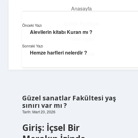
Anasayfa
menüyü
aç
Gizlilik Politikası
Önceki Yazı
Alevilerin kitabı Kuran mı ?
Günlük İlham
Yasal Uyarı
Sonraki Yazı
Farklı bakış açılarıyla hayatı gör.
Hemze harfleri nelerdir ?
Hakkımızda
Güzel sanatlar Fakültesi yaş
sınırı var mı ?
Tarih: Mart 20, 2026
Giriş: İçsel Bir