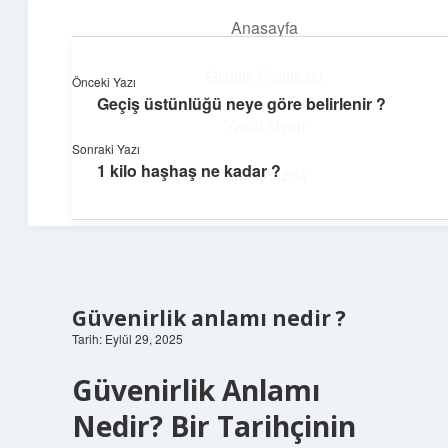
Anasayfa
menüyü
aç
Gizlilik Politikası
Önceki Yazı
Geçiş üstünlüğü neye göre belirlenir ?
Günlük İlham
Yasal Uyarı
Sonraki Yazı
Farklı bakış açılarıyla hayatı gör.
1 kilo haşhaş ne kadar ?
Hakkımızda
Güvenirlik anlamı nedir ?
Tarih: Eylül 29, 2025
Güvenirlik Anlamı
Nedir? Bir Tarihçinin