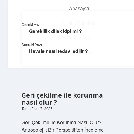
Anasayfa
menüyü
aç
Gizlilik Politikası
Önceki Yazı
Gereklilik dilek kipi mi ?
Günlük İlham
Yasal Uyarı
Sonraki Yazı
Farklı bakış açılarıyla hayatı gör.
Havale nasıl tedavi edilir ?
Hakkımızda
Geri çekilme ile korunma
nasıl olur ?
Tarih: Ekim 7, 2025
Geri Çekilme ile Korunma Nasıl Olur?
Antropolojik Bir Perspektiften İnceleme