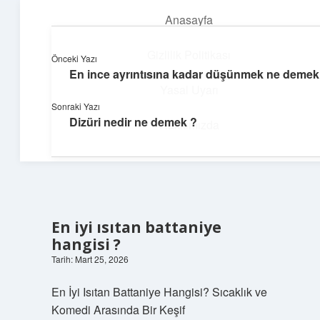
Anasayfa
menüyü
aç
Gizlilik Politikası
Önceki Yazı
En ince ayrıntısına kadar düşünmek ne demek
Günlük İlham
Yasal Uyarı
Sonraki Yazı
Farklı bakış açılarıyla hayatı gör.
Dizüri nedir ne demek ?
Hakkımızda
En iyi ısıtan battaniye
hangisi ?
Tarih: Mart 25, 2026
En İyi Isıtan Battaniye Hangisi? Sıcaklık ve
Komedi Arasında Bir Keşif