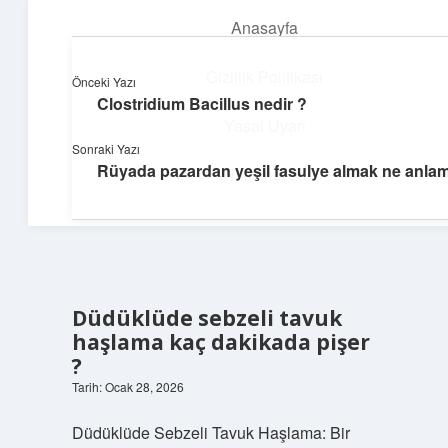
Anasayfa
menüyü
aç
Gizlilik Politikası
Önceki Yazı
Clostridium Bacillus nedir ?
Günlük İlham
Yasal Uyarı
Sonraki Yazı
Farklı bakış açılarıyla hayatı gör.
Rüyada pazardan yeşil fasulye almak ne anlam
Hakkımızda
Düdüklüde sebzeli tavuk
haşlama kaç dakikada pişer
?
Tarih: Ocak 28, 2026
Düdüklüde Sebzeli Tavuk Haşlama: Bir