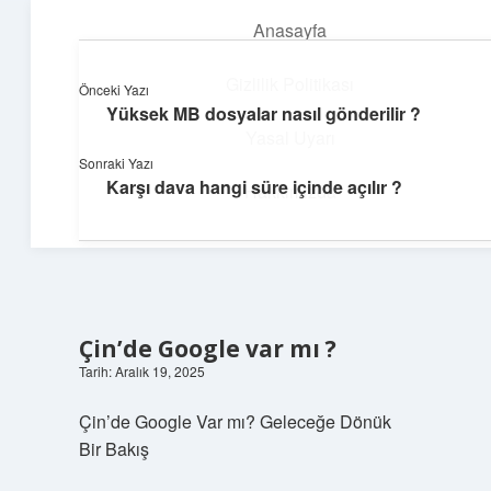
Anasayfa
menüyü
aç
Gizlilik Politikası
Önceki Yazı
Yüksek MB dosyalar nasıl gönderilir ?
Günlük İlham
Yasal Uyarı
Sonraki Yazı
Farklı bakış açılarıyla hayatı gör.
Karşı dava hangi süre içinde açılır ?
Hakkımızda
Çin’de Google var mı ?
Tarih: Aralık 19, 2025
Çin’de Google Var mı? Geleceğe Dönük
Bir Bakış