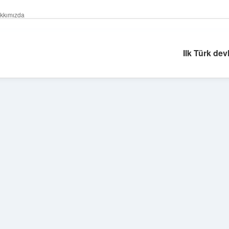
kkımızda
Ilk Türk dev
Sidebar
elexbet
tulip