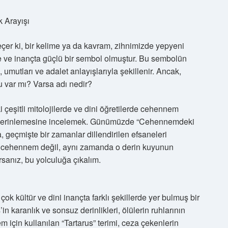
 Arayışı
eçer ki, bir kelime ya da kavram, zihnimizde yepyeni
e ve inançta güçlü bir sembol olmuştur. Bu sembolün
 umutları ve adalet anlayışlarıyla şekillenir. Ancak,
 var mı? Varsa adı nedir?
 çeşitli mitolojilerde ve dini öğretilerde cehennem
ğını derinlemesine incelemek. Günümüzde “Cehennemdeki
, geçmişte bir zamanlar dillendirilen efsaneleri
dece cehennem değil, aynı zamanda o derin kuyunun
sanız, bu yolculuğa çıkalım.
 kültür ve dini inançta farklı şekillerde yer bulmuş bir
n karanlık ve sonsuz derinlikleri, ölülerin ruhlarının
em için kullanılan “Tartarus” terimi, ceza çekenlerin