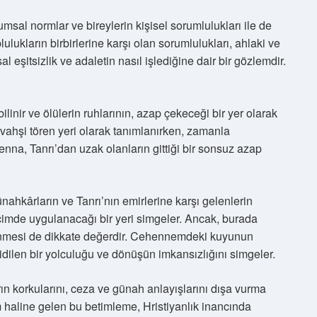
sal normlar ve bireylerin kişisel sorumlulukları ile de
lulukların birbirlerine karşı olan sorumlulukları, ahlaki ve
al eşitsizlik ve adaletin nasıl işlediğine dair bir gözlemdir.
linir ve ölülerin ruhlarının, azap çekeceği bir yer olarak
vahşi tören yeri olarak tanımlanırken, zamanla
henna, Tanrı’dan uzak olanların gittiği bir sonsuz azap
nahkârların ve Tanrı’nın emirlerine karşı gelenlerin
içimde uygulanacağı bir yeri simgeler. Ancak, burada
enmesi de dikkate değerdir. Cehennemdeki kuyunun
gidilen bir yolculuğu ve dönüşün imkansızlığını simgeler.
rın korkularını, ceza ve günah anlayışlarını dışa vurma
m haline gelen bu betimleme, Hristiyanlık inancında