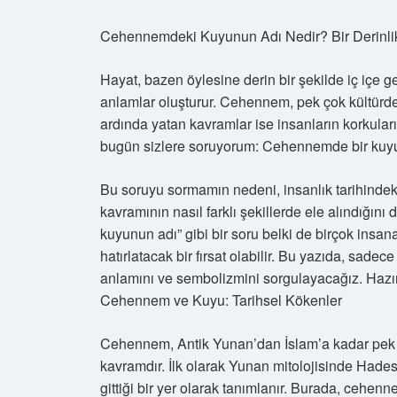
Cehennemdeki Kuyunun Adı Nedir? Bir Derinlik
Hayat, bazen öylesine derin bir şekilde iç içe g
anlamlar oluşturur. Cehennem, pek çok kültürd
ardında yatan kavramlar ise insanların korkuları,
bugün sizlere soruyorum: Cehennemde bir kuyu
Bu soruyu sormamın nedeni, insanlık tarihindeki
kavramının nasıl farklı şekillerde ele alındı
kuyunun adı” gibi bir soru belki de birçok insana
hatırlatacak bir fırsat olabilir. Bu yazıda, sa
anlamını ve sembolizmini sorgulayacağız. Hazır
Cehennem ve Kuyu: Tarihsel Kökenler
Cehennem, Antik Yunan’dan İslam’a kadar pek çok
kavramdır. İlk olarak Yunan mitolojisinde Hades’i
gittiği bir yer olarak tanımlanır. Burada, cehenn