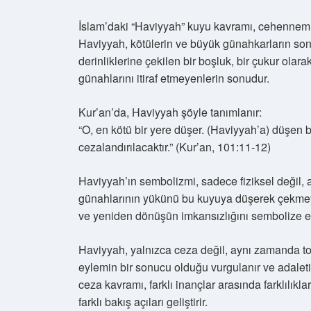
İslam’daki “Haviyyah” kuyu kavramı, cehennemin
Haviyyah, kötülerin ve büyük günahkarların son 
derinliklerine çekilen bir boşluk, bir çukur olar
günahlarını itiraf etmeyenlerin sonudur.
Kur’an’da, Haviyyah şöyle tanımlanır:
“O, en kötü bir yere düşer. (Haviyyah’a) düşen 
cezalandırılacaktır.” (Kur’an, 101:11-12)
Haviyyah’ın sembolizmi, sadece fiziksel değil, a
günahlarının yükünü bu kuyuya düşerek çekmey
ve yeniden dönüşün imkansızlığını sembolize e
Haviyyah, yalnızca ceza değil, aynı zamanda to
eylemin bir sonucu olduğu vurgulanır ve adaleti
ceza kavramı, farklı inançlar arasında farklılıklar
farklı bakış açıları geliştirir.