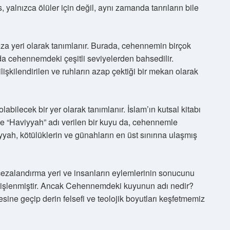
, yalnızca ölüler için değil, aynı zamanda tanrıların bile
za yeri olarak tanımlanır. Burada, cehennemin birçok
nda cehennemdeki çeşitli seviyelerden bahsedilir.
şkilendirilen ve ruhların azap çektiği bir mekan olarak
abilecek bir yer olarak tanımlanır. İslam’ın kutsal kitabı
ve “Haviyyah” adı verilen bir kuyu da, cehennemle
viyyah, kötülüklerin ve günahların en üst sınırına ulaşmış
 cezalandırma yeri ve insanların eylemlerinin sonucunu
arak işlenmiştir. Ancak Cehennemdeki kuyunun adı nedir?
ine geçip derin felsefi ve teolojik boyutları keşfetmemiz