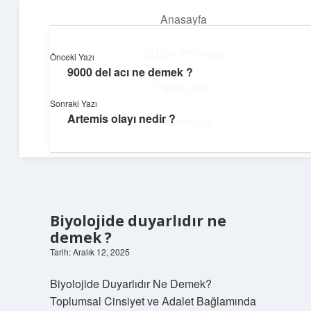
Anasayfa
menüyü
aç
Gizlilik Politikası
Önceki Yazı
9000 del acı ne demek ?
Günlük İlham
Yasal Uyarı
Sonraki Yazı
Farklı bakış açılarıyla hayatı gör.
Artemis olayı nedir ?
Hakkımızda
Biyolojide duyarlıdır ne
demek ?
Tarih: Aralık 12, 2025
Biyolojide Duyarlıdır Ne Demek?
Toplumsal Cinsiyet ve Adalet Bağlamında