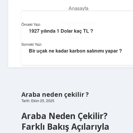
Anasayfa
menüyü
aç
Gizlilik Politikası
Önceki Yazı
1927 yılında 1 Dolar kaç TL ?
Günlük İlham
Yasal Uyarı
Sonraki Yazı
Farklı bakış açılarıyla hayatı gör.
Bir uçak ne kadar karbon salınımı yapar ?
Hakkımızda
Araba neden çekilir ?
Tarih: Ekim 25, 2025
Araba Neden Çekilir?
Farklı Bakış Açılarıyla