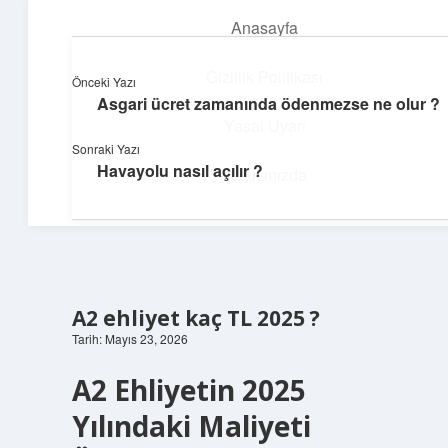
Anasayfa
menüyü
aç
Gizlilik Politikası
Önceki Yazı
Asgari ücret zamanında ödenmezse ne olur ?
Günlük İlham
Yasal Uyarı
Sonraki Yazı
Farklı bakış açılarıyla hayatı gör.
Havayolu nasıl açılır ?
Hakkımızda
A2 ehliyet kaç TL 2025 ?
Tarih: Mayıs 23, 2026
A2 Ehliyetin 2025
Yılındaki Maliyeti