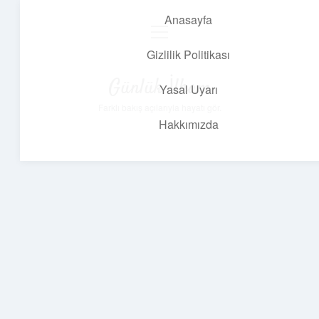
Anasayfa
menüyü
aç
Gizlilik Politikası
Günlük İlham
Yasal Uyarı
Farklı bakış açılarıyla hayatı gör.
Hakkımızda