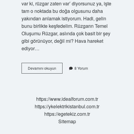
var ki, rüzgar zaten var’ diyorsunuz ya, işte
tam o noktada bu doğa olgusunu daha
yakından anlamak istiyorum. Hadi, gelin
bunu birlikte keşfedelim. Rüzgarın Temel
Oluşumu Rüzgar, aslında çok basit bir şey
gibi görünüyor, değil mi? Hava hareket
ediyor…
Rüzgar
Devamını okuyun
8 Yorum
nasıl
oluşur
?
https://www.idealforum.com.tr
https://ykelektrikistanbul.com.tr
https://egetekiz.com.tr
Sitemap