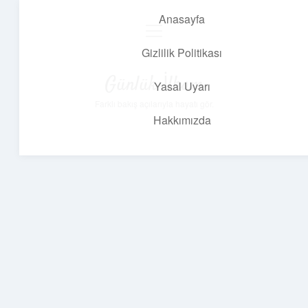
Anasayfa
menüyü
aç
Gizlilik Politikası
Günlük İlham
Yasal Uyarı
Farklı bakış açılarıyla hayatı gör.
Hakkımızda