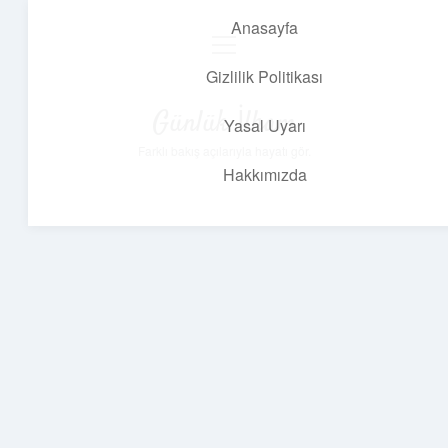
Anasayfa
menüyü
aç
Gizlilik Politikası
Günlük İlham
Yasal Uyarı
Farklı bakış açılarıyla hayatı gör.
Hakkımızda