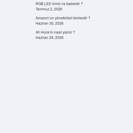
RGB LED ömrü ne kadardır ?
Temmuz 2, 2026
Amazon’un yöneticileri kimlerdir ?
Haziran 30, 2026
Ali Hoca’m nasıl yazılır ?
Haziran 29, 2026