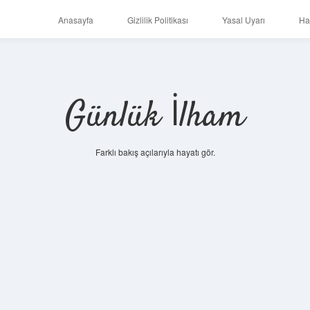
Anasayfa
Gizlilik Politikası
Yasal Uyarı
Ha
Günlük İlham
Farklı bakış açılarıyla hayatı gör.