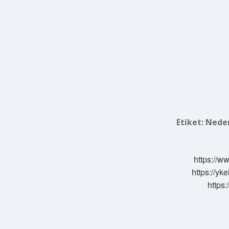
Etiket:
Neden
https://w
https://yke
https: