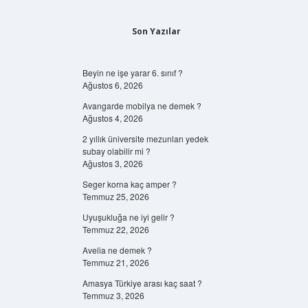
Son Yazılar
Beyin ne işe yarar 6. sınıf ?
Ağustos 6, 2026
Avangarde mobilya ne demek ?
Ağustos 4, 2026
2 yıllık üniversite mezunları yedek
subay olabilir mi ?
Ağustos 3, 2026
Seger korna kaç amper ?
Temmuz 25, 2026
Uyuşukluğa ne iyi gelir ?
Temmuz 22, 2026
Avelia ne demek ?
Temmuz 21, 2026
Amasya Türkiye arası kaç saat ?
Temmuz 3, 2026