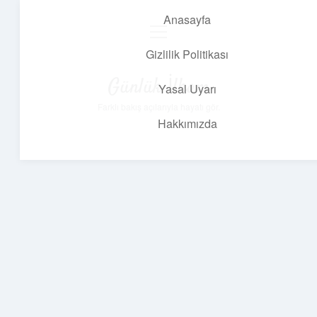
Anasayfa
menüyü
aç
Gizlilik Politikası
Günlük İlham
Yasal Uyarı
Farklı bakış açılarıyla hayatı gör.
Hakkımızda