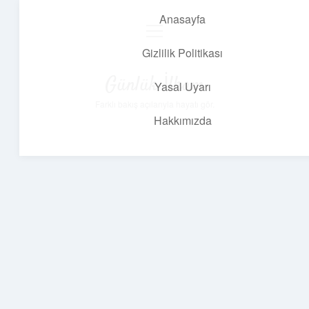
Anasayfa
menüyü
aç
Gizlilik Politikası
Günlük İlham
Yasal Uyarı
Farklı bakış açılarıyla hayatı gör.
Hakkımızda