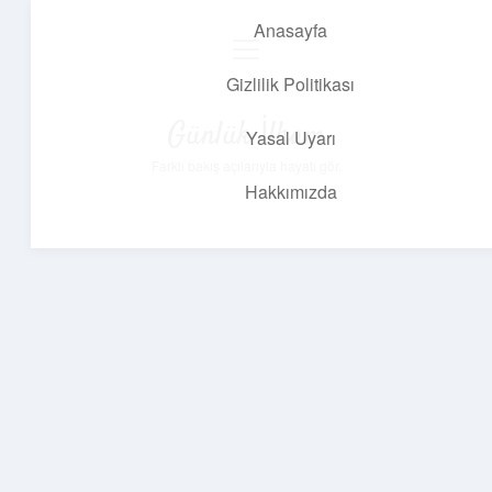
Anasayfa
menüyü
aç
Gizlilik Politikası
Günlük İlham
Yasal Uyarı
Farklı bakış açılarıyla hayatı gör.
Hakkımızda