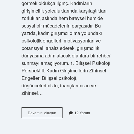
görmek oldukça ilginç. Kadınların
girişimcilik yolculuklarında karşılaştıkları
zorluklar, aslında hem bireysel hem de
sosyal bir mücadelenin parçasıdır. Bu
yazıda, kadın girişimci olma yolundaki
psikolojik engelleri, motivasyonları ve
potansiyeli analiz ederek, girişimcilik
dünyasına adım atacak olanlara bir rehber
sunmayı amaçlıyorum. 1. Bilişsel Psikoloji
Perspektifi: Kadın Girişimcilerin Zihinsel
Engelleri Bilişsel psikoloji,
düşüncelerimizin, inançlarımızın ve
zihinsel…
Kadın
Devamını okuyun
12 Yorum
girişimci
olarak
ne
yapabilirim