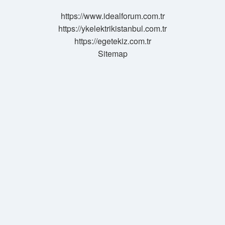
?
https://www.idealforum.com.tr
https://ykelektrikistanbul.com.tr
https://egetekiz.com.tr
Sitemap