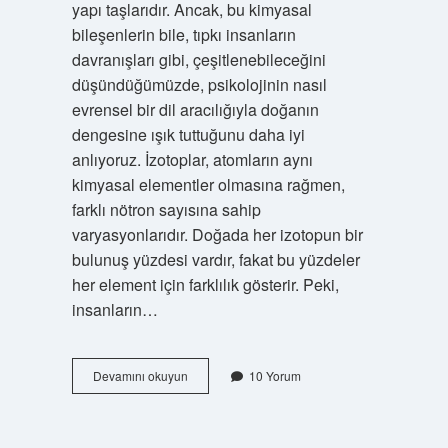
yapı taşlarıdır. Ancak, bu kimyasal
bileşenlerin bile, tıpkı insanların
davranışları gibi, çeşitlenebileceğini
düşündüğümüzde, psikolojinin nasıl
evrensel bir dil aracılığıyla doğanın
dengesine ışık tuttuğunu daha iyi
anlıyoruz. İzotoplar, atomların aynı
kimyasal elementler olmasına rağmen,
farklı nötron sayısına sahip
varyasyonlarıdır. Doğada her izotopun bir
bulunuş yüzdesi vardır, fakat bu yüzdeler
her element için farklılık gösterir. Peki,
insanların…
İzotop
Devamını okuyun
10 Yorum
atomların
doğada
bulunma
yüzdeleri