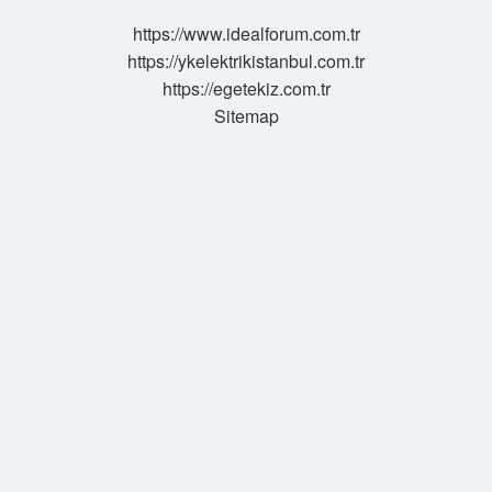
aynı
https://www.idealforum.com.tr
mıdır
https://ykelektrikistanbul.com.tr
?
https://egetekiz.com.tr
Sitemap