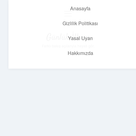
Anasayfa
menüyü
aç
Gizlilik Politikası
Günlük İlham
Yasal Uyarı
Farklı bakış açılarıyla hayatı gör.
Hakkımızda