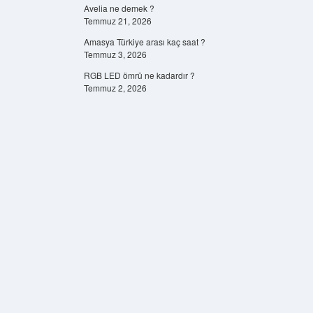
Avelia ne demek ?
Temmuz 21, 2026
Amasya Türkiye arası kaç saat ?
Temmuz 3, 2026
RGB LED ömrü ne kadardır ?
Temmuz 2, 2026