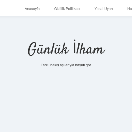
Anasayfa
Gizlilik Politikası
Yasal Uyarı
Ha
Günlük İlham
Farklı bakış açılarıyla hayatı gör.