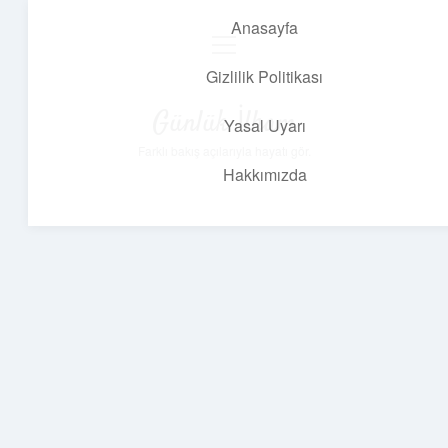
Anasayfa
menüyü
aç
Gizlilik Politikası
Günlük İlham
Yasal Uyarı
Farklı bakış açılarıyla hayatı gör.
Hakkımızda