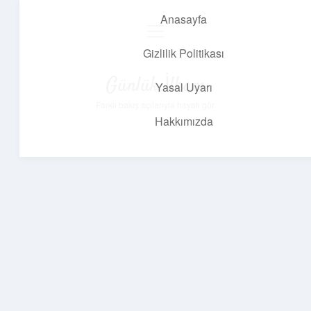
Anasayfa
menüyü
aç
Gizlilik Politikası
Günlük İlham
Yasal Uyarı
Farklı bakış açılarıyla hayatı gör.
Hakkımızda