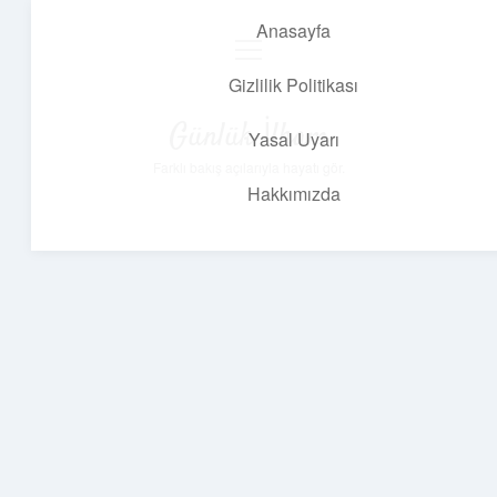
Anasayfa
menüyü
aç
Gizlilik Politikası
Günlük İlham
Yasal Uyarı
Farklı bakış açılarıyla hayatı gör.
Hakkımızda