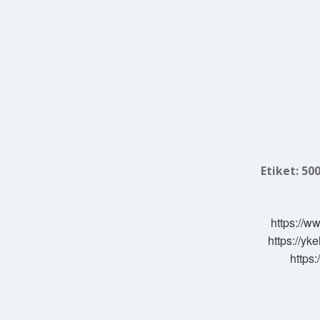
Etiket:
500
https://w
https://yke
https: