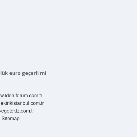
lük euro geçerli mi
ww.idealforum.com.tr
lektrikistanbul.com.tr
//egetekiz.com.tr
Sitemap