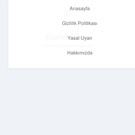
Anasayfa
menüyü
aç
Gizlilik Politikası
Günlük İlham
Yasal Uyarı
Farklı bakış açılarıyla hayatı gör.
Hakkımızda